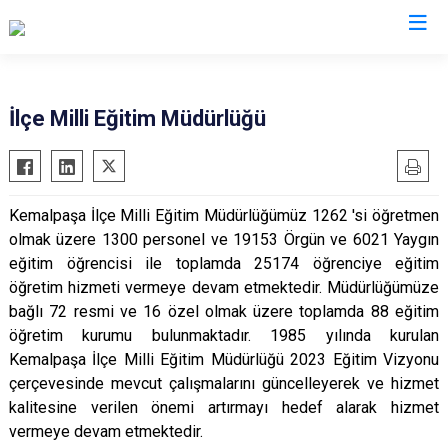
İzmir
İlçe Milli Eğitim Müdürlüğü
Aliağa
Foça
Menemen
Balçova
Gaziemir
Narlıdere
Kemalpaşa İlçe Milli Eğitim Müdürlüğümüz 1262 'si öğretmen
Bayındır
Güzelbahçe
Ödemiş
olmak üzere 1300 personel ve 19153 Örgün ve 6021 Yaygın
Bergama
Karaburun
Seferihisar
eğitim öğrencisi ile toplamda 25174 öğrenciye eğitim
Beydağ
Karşıyaka
Selçuk
öğretim hizmeti vermeye devam etmektedir. Müdürlüğümüze
bağlı 72 resmi ve 16 özel olmak üzere toplamda 88 eğitim
Bornova
Kemalpaşa
Tire
öğretim kurumu bulunmaktadır. 1985 yılında kurulan
Buca
Kınık
Torbalı
Kemalpaşa İlçe Milli Eğitim Müdürlüğü 2023 Eğitim Vizyonu
Çeşme
Kiraz
Urla
çerçevesinde mevcut çalışmalarını güncelleyerek ve hizmet
Çiğli
Konak
Bayraklı
kalitesine verilen önemi artırmayı hedef alarak hizmet
vermeye devam etmektedir.
Dikili
Menderes
Karabağlar