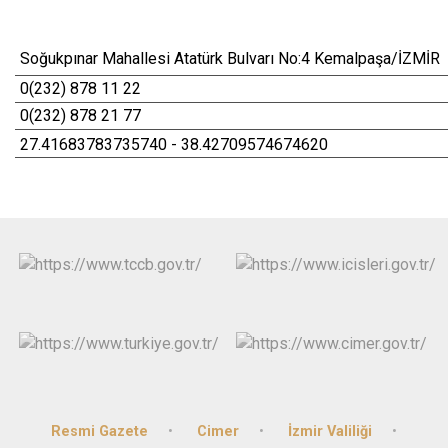
Soğukpınar Mahallesi Atatürk Bulvarı No:4 Kemalpaşa/İZMİR
0(232) 878 11 22
0(232) 878 21 77
27.41683783735740 - 38.42709574674620
Resmi Gazete
Cimer
İzmir Valiliği