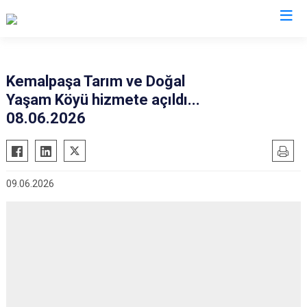
İzmir
Kemalpaşa Tarım ve Doğal
Yaşam Köyü hizmete açıldı...
Aliağa
Foça
Menemen
08.06.2026
Balçova
Gaziemir
Narlıdere
Bayındır
Güzelbahçe
Ödemiş
Bergama
Karaburun
Seferihisar
09.06.2026
Beydağ
Karşıyaka
Selçuk
Bornova
Kemalpaşa
Tire
Buca
Kınık
Torbalı
Çeşme
Kiraz
Urla
Çiğli
Konak
Bayraklı
Dikili
Menderes
Karabağlar