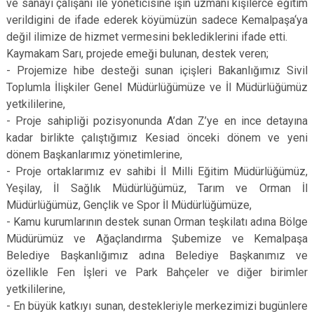
ve sanayi çalışanı ile yöneticisine işin uzmanı kişilerce eğitim
verildigini de ifade ederek köyümüzün sadece Kemalpaşa‘ya
değil ilimize de hizmet vermesini beklediklerini ifade etti.
Kaymakam Sarı, projede emeği bulunan, destek veren;
- Projemize hibe desteği sunan içişleri Bakanlığımız Sivil
Toplumla İlişkiler Genel Müdürlüğümüze ve İl Müdürlüğümüz
yetkililerine,
- Proje sahipliği pozisyonunda A’dan Z’ye en ince detayına
kadar birlikte çalıştığımız Kesiad önceki dönem ve yeni
dönem Başkanlarımız yönetimlerine,
- Proje ortaklarımız ev sahibi İl Milli Eğitim Müdürlüğümüz,
Yeşilay, İl Sağlık Müdürlüğümüz, Tarım ve Orman İl
Müdürlüğümüz, Gençlik ve Spor İl Müdürlüğümüze,
- Kamu kurumlarının destek sunan Orman teşkilatı adına Bölge
Müdürümüz ve Ağaçlandırma Şubemize ve Kemalpaşa
Belediye Başkanlığımız adına Belediye Başkanımız ve
özellikle Fen İşleri ve Park Bahçeler ve diğer birimler
yetkililerine,
- En büyük katkıyı sunan, destekleriyle merkezimizi bugünlere