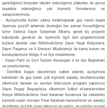
getirdiğimiz birazdan takdim edeceğimiz plaketler ile ayrıca
teşekkür edeceğimiz çok kıymetli firmalarımız ve
sanayicilerimize,
- Açılışımızda bizleri yalnız bırakmayarak güç veren başta
ilçemize pozitif anlamda desteğini her zaman hissettiğimiz
İzmir Valimiz Sayın Süleyman Elban’a, gerek bu projenin
kabulünde gerekse de ilçemizle ilgili tüm projelerimizde
bizlere destek olan Milletvekilimiz Sayın Yaşar Kırkpınar’a,
Sayın Paşamız ve İl Emniyet Müdürümüz ile kamu kurum ve
kuruluşlarımızın Bölge, İl ve İlçe müdürlerine,
- Siyasi Parti ve Sivil Toplum Kuruluşları il ve ilçe Başkanları
ve yöneticilerine,
- Özellikle bugün davetimize icabet ederek, açılışımıza
katılımları ile güç katan çok kıymetli sanatçı dostlarımızdan
ülkemizin tanınan ve sevilen televizyon program yapımcısı
Sayın Turgay Başyayla’ya, ülkemizin futbol efsanelerinden
Konya Milletvekilimiz Ünal Karaman hocamıza da vekaleten
kıymetli eşleri ressam Pınar Karaman hanımefendi ve sanatçı
dostlarına, yüz bin civarı takipçisi ve yurtiçi ve yurtdışı sosyal