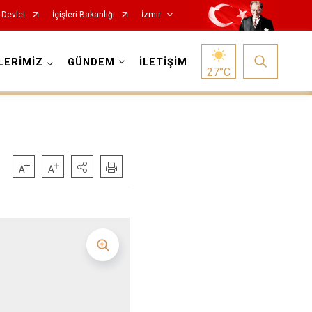
-Devlet
İçişleri Bakanlığı
İzmir
LERİMİZ
GÜNDEM
İLETİŞİM
27
°C
Foça
Menemen
Gaziemir
Narlıdere
Güzelbahçe
Ödemiş
Karaburun
Seferihisar
Karşıyaka
Selçuk
Kemalpaşa
Tire