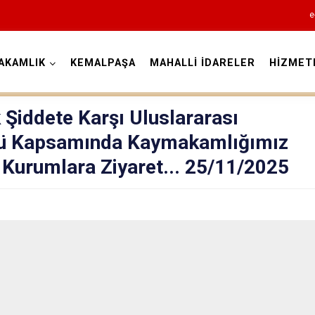
e
AKAMLIK
KEMALPAŞA
MAHALLİ İDARELER
HİZMET
İzmir
 Şiddete Karşı Uluslararası
ü Kapsamında Kaymakamlığımız
Kurumlara Ziyaret... 25/11/2025
Aliağa
Balçova
Bayındır
Bergama
Beydağ
Bornova