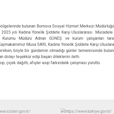
v bölgelerinde bulunan Bornova Sosyal Hizmet Merkezi Müdürlü
 2025 yılı Kadına Yönelik Şiddete Karşı Uluslararası Mücadel
 Kurumu Müdürü Adnan GÜNEŞ ve kurum çalışanları taraf
e Kaymakamımız Musa SARI, Kadına Yönelik Şiddete Karşı Uluslar
 verirken, böyle bir gündemin olmadığı günler temennisinde b
 dolayı teşekkür edip başarı dileklerini iletti.
p, çiçek dağıttı, afişler asıp farkındalık çalışması yürüttü.