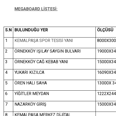
MEGABOARD LİSTESİ:
S.N
BULUNDUĞU YER
ÖLÇÜSÜ
1
KEMALPAŞA SPOR TESİSİ YANI
8000X300
2
ÖRNEKKÖY IŞILAY SAYGIN BULVARI
19000X34
3
ÖRNEKKÖY CAĞ KEBAB YANI
15000X34
4
YUKARI KIZILCA
16090X34
5
ÖREN HALI SAHA
13000X 3
6
YİĞİTLER MEYDAN
1222X244
7
NAZARKÖY GİRİŞ
15000X34
8
KEMALPAŞA MERKEZ DİJİTAL