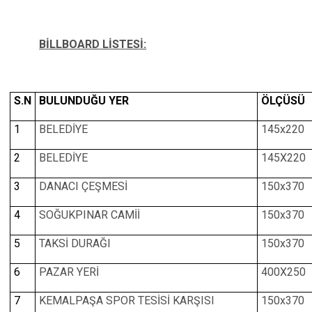
BİLLBOARD LİSTESİ:
S.N
BULUNDUĞU YER
ÖLÇÜSÜ
1
BELEDİYE
145x220
2
BELEDİYE
145X220
3
DANACI ÇEŞMESİ
150x370
4
SOĞUKPINAR CAMİİ
150x370
5
TAKSİ DURAĞI
150x370
6
PAZAR YERİ
400X250
7
KEMALPAŞA SPOR TESİSİ KARŞISI
150x370