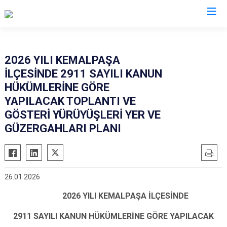
İzmir
2026 YILI KEMALPAŞA
İLÇESİNDE 2911 SAYILI KANUN
Aliağa
Foça
Menemen
HÜKÜMLERİNE GÖRE
Balçova
Gaziemir
Narlıdere
YAPILACAK TOPLANTI VE
Bayındır
Güzelbahçe
Ödemiş
GÖSTERİ YÜRÜYÜŞLERİ YER VE
Bergama
GÜZERGAHLARI PLANI
Karaburun
Seferihisar
Beydağ
Karşıyaka
Selçuk
Bornova
Kemalpaşa
Tire
Buca
Kınık
Torbalı
26.01.2026
Çeşme
Kiraz
Urla
2026 YILI KEMALPAŞA İLÇESİNDE
Çiğli
Konak
Bayraklı
2911 SAYILI KANUN HÜKÜMLERİNE GÖRE YAPILACAK
Dikili
Menderes
Karabağlar